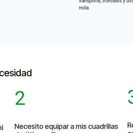
transporte, troncales y últ
milla.
ecesidad
2
R
Necesito equipar a mis cuadrillas
i