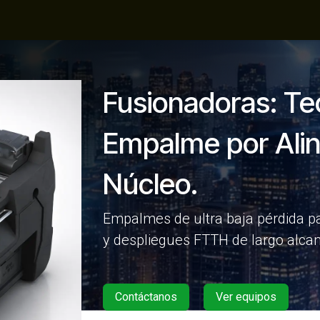
Productos
Centro de conocimiento
Empresa
Fusionadoras: Te
Empalme por Alin
Núcleo.
Empalmes de ultra baja pérdida pa
y despliegues FTTH de largo alca
Contáctanos
Ver equipos