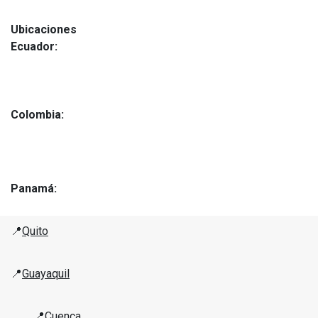
Ubicaciones
Ecuador:
Colombia:
Panamá:
📍
Quito
📍
Guayaquil
📍
Cuenca